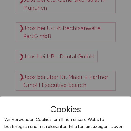
München
Jobs bei U·H·K Rechtsanwälte
PartG mbB
Jobs bei UB - Dental GmbH
Jobs bei über Dr. Maier + Partner
GmbH Executive Search
Jobs bei über experteer GmbH
Cookies
Wir verwenden Cookies, um Ihnen unsere Website
Jobs bei über Jobware
bestmöglich und mit relevanten Inhalten anzuzeigen. Davon