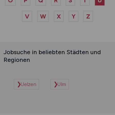
O
P
Q
R
S
T
U
V
W
X
Y
Z
Jobsuche in beliebten Städten und
Regionen
Uelzen
Ulm