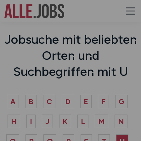
Jobsuche mit beliebten
Orten und
Suchbegriffen mit U
A
B
C
D
E
F
G
H
I
J
K
L
M
N