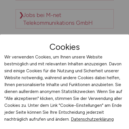
Jobs bei M-net
Telekommunikations GmbH
Jobs bei m-tec mathis technik
Cookies
GmbH
Wir verwenden Cookies, um Ihnen unsere Website
bestmöglich und mit relevanten Inhalten anzuzeigen. Davon
Jobs bei M-Tech
sind einige Cookies für die Nutzung und Sicherheit unserer
Website notwendig, während andere Cookies dabei helfen,
Elektromeisterbetrieb Murat
Ihnen personalisierte Inhalte und Funktionen anzubieten. Sie
Öztürk
dienen außerdem anonymen Statistikzwecken. Wenn Sie auf
"Alle akzeptieren" klicken, stimmen Sie der Verwendung aller
Cookies zu. Unter dem Link "Cookie-Einstellungen" am Ende
Jobs bei M-TEQ GmbH
jeder Seite können Sie Ihre Entscheidung jederzeit
nachträglich aufrufen und ändern.
Datenschutzerklärung
Jobs bei M-Verlag