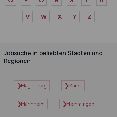
O
P
Q
R
S
T
U
V
W
X
Y
Z
Jobsuche in beliebten Städten und
Regionen
Magdeburg
Mainz
Mannheim
Memmingen