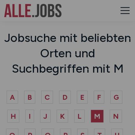
Jobsuche mit beliebten
Orten und
Suchbegriffen mit M
A
B
C
D
E
F
G
H
I
J
K
L
M
N