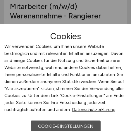
Mitarbeiter
(m/w/d)
Warenannahme - Rangierer
Ehrmann GmbH
Cookies
gestern
Wir verwenden Cookies, um Ihnen unsere Website
Oberschönegg
bestmöglich und mit relevanten Inhalten anzuzeigen. Davon
sind einige Cookies für die Nutzung und Sicherheit unserer
Website notwendig, während andere Cookies dabei helfen,
Ihnen personalisierte Inhalte und Funktionen anzubieten. Sie
dienen außerdem anonymen Statistikzwecken. Wenn Sie auf
"Alle akzeptieren" klicken, stimmen Sie der Verwendung aller
Cookies zu. Unter dem Link "Cookie-Einstellungen" am Ende
jeder Seite können Sie Ihre Entscheidung jederzeit
nachträglich aufrufen und ändern.
Datenschutzerklärung
Elektroniker für Geräte und
Systeme
(w/m/d)
COOKIE-EINSTELLUNGEN