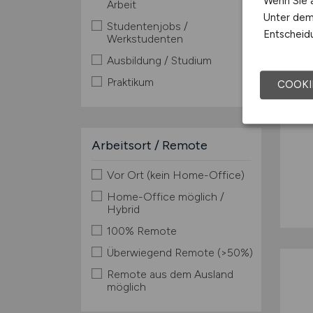
Wenn Sie a
Arbeit
Unter dem 
Studentenjobs /
Entscheidu
Werkstudenten
Ausbildung / Studium
Praktikum
COOKI
Arbeitsort / Remote
Vor Ort (kein Home-Office)
Home-Office möglich /
Hybrid
100% Remote
Überwiegend Remote (>50%)
Remote aus dem Ausland
möglich