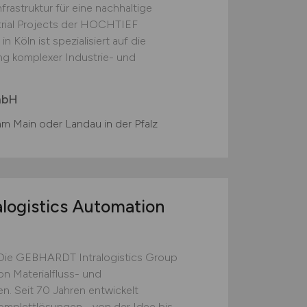
rastruktur für eine nachhaltige
trial Projects der HOCHTIEF
 Köln ist spezialisiert auf die
g komplexer Industrie- und
mbH
am Main oder Landau in der Pfalz
alogistics Automation
Die GEBHARDT Intralogistics Group
on Materialfluss- und
n. Seit 70 Jahren entwickelt
lettlösungen - von der Idee bis