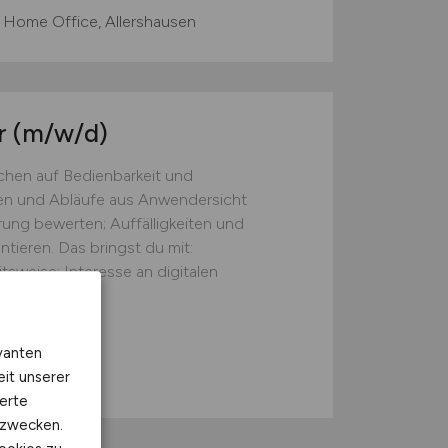
 Home Office, Allershausen
r
(m/w/d)
chen auf Bedienbarkeit und
onen und Abläufe aus Anwendersicht
ung bewerten; Auffälligkeiten und
ieren. Das bringst du mit:
tsweise; Interesse an digitalen
nisse...
chränkt)
vanten
eit unserer
erte
kzwecken.