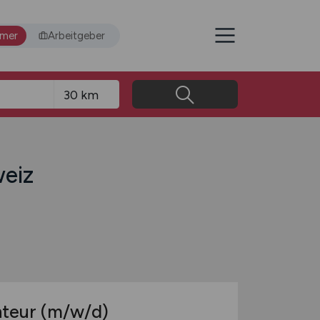
hmer
Arbeitgeber
weiz
nteur
(m/w/d)