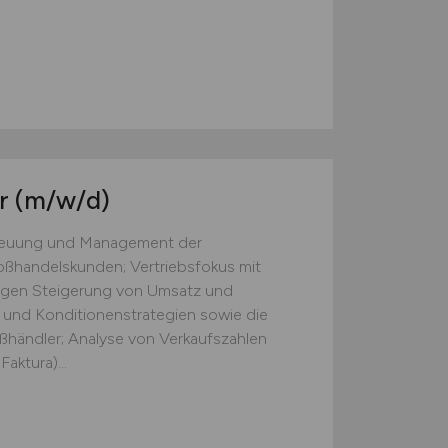
er
(m/w/d)
treuung und Management der
ßhandelskunden; Vertriebsfokus mit
tigen Steigerung von Umsatz und
 und Konditionenstrategien sowie die
ßhändler; Analyse von Verkaufszahlen
aktura)...