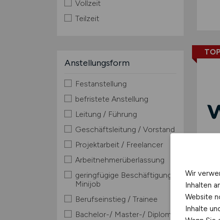
Vollzeit
Teilzeit
TOP
Anstellungsform
Festanstellung
befristete Anstellung
Leitung / Führung
Geschäftsleitung / Vorstand
Projektarbeit / Freelancer
Arbeitnehmerüberlassung
Wir verwe
geringfügige Beschäftigung /
Minijob
Inhalten a
Website n
Berufseinstieg / Trainee
Inhalte u
Bachelor-/ Master-/ Diplom-