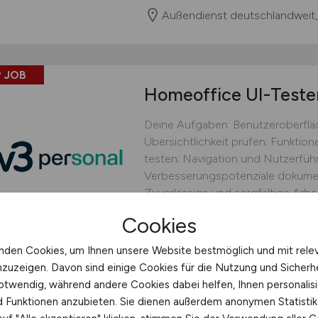
Außendienst deutschlandweit,
 JOB
Homeoffice UI-Teste
Deine Aufgaben: Benutzeroberflä
Übersichtlichkeit prüfen; Funkti
testen; Navigation und Nutzerführ
Verbesserungspotenziale dokument
Zuverlässige und sorgfältige Arbei
Anwendungen; Gute Deutschkennt
Cookies
W3 Personal UG (haftungsbes
nden Cookies, um Ihnen unsere Website bestmöglich und mit rele
gestern
Homeoffice
nzuzeigen. Davon sind einige Cookies für die Nutzung und Sicherh
otwendig, während andere Cookies dabei helfen, Ihnen personalisi
nd Funktionen anzubieten. Sie dienen außerdem anonymen Statisti