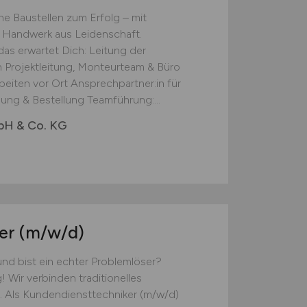
e Baustellen zum Erfolg – mit
d Handwerk aus Leidenschaft. ‍
das erwartet Dich: Leitung der
n Projektleitung, Monteurteam & Büro
eiten vor Ort Ansprechpartner:in für
ung & Bestellung Teamführung:...
mbH & Co. KG
ker
(m/w/d)
und bist ein echter Problemlöser?
! Wir verbinden traditionelles
 Als Kundendiensttechniker (m/w/d)