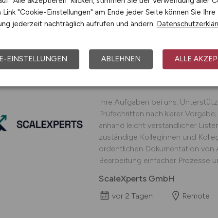
uf "Alle akzeptieren" klicken, stimmen Sie der Verwendung aller C
Außendienst deutschlandweit,
Link "Cookie-Einstellungen" am Ende jeder Seite können Sie Ihre
ng jederzeit nachträglich aufrufen und ändern.
Datenschutzerklä
 JOB
E-EINSTELLUNGEN
ABLEHNEN
ALLE AKZEP
Assistent
(m/w/d)
für
HomeOffice
Ihre Aufgaben bei uns: Unterstüt
Prüfschritten nach klarer Vorgabe;
anhand leicht verständlicher Lis
zuständige Kolleginnen und Kolle
ordentlichen Dokumentation von Ar
Bearbeitung einfacher Prozesse un
ScaleXperts GmbH
vor 2 Tagen
Remote