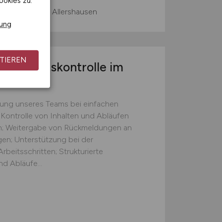
ookies zu.
 Home Office, Allershausen
rung
TIEREN
 Qualitätskontrolle im
zung unseres Teams bei einfachen
 Kontrolle von Inhalten und Abläufen
ten; Weitergabe von Rückmeldungen an
gen; Unterstützung bei der
beitsschritten; Strukturierte
d Abläufe...