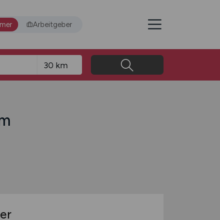
hmer
Arbeitgeber
im
er