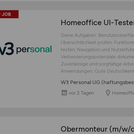
 JOB
Homeoffice UI-Teste
Deine Aufgaben: Benutzeroberflä
Übersichtlichkeit prüfen; Funkti
testen; Navigation und Nutzerführ
Verbesserungspotenziale dokument
Zuverlässige und sorgfältige Arbei
Anwendungen; Gute Deutschkennt
W3 Personal UG (haftungsbes
vor 2 Tagen
Homeoffi
Obermonteur
(m/w/d