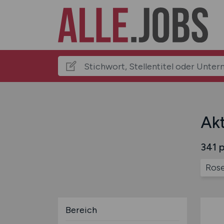
Akt
341 p
Ros
Bereich