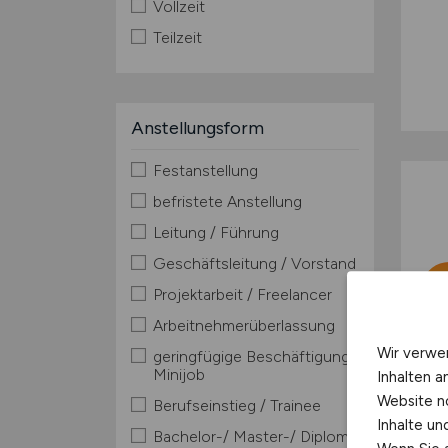
Vollzeit
Teilzeit
Anstellungsform
Festanstellung
befristete Anstellung
Leitung / Führung
Geschäftsleitung / Vorstand
Projektarbeit / Freelancer
Arbeitnehmerüberlassung
Wir verwe
geringfügige Beschäftigung /
Minijob
Inhalten a
Website n
Berufseinstieg / Trainee
Inhalte u
Bachelor-/ Master-/ Diplom-