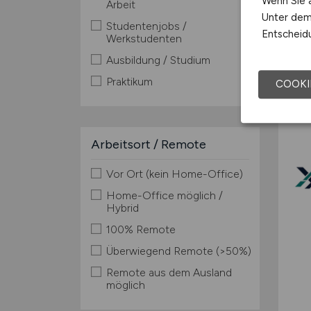
Wenn Sie a
Arbeit
Unter dem 
Studentenjobs /
Entscheidu
Werkstudenten
Ausbildung / Studium
TOP
Praktikum
COOKI
Arbeitsort / Remote
Vor Ort (kein Home-Office)
Home-Office möglich /
Hybrid
100% Remote
Überwiegend Remote (>50%)
Remote aus dem Ausland
möglich