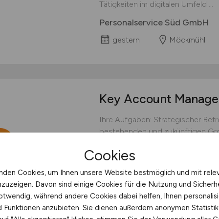
Tätigkeiten im digitalen Umfeld ...
Personalservice Süd GmbH
gestern
Möckmühl
Key Account Manag
Ihre Aufgaben: Strategischer Be
bestehenden und zukünftigen Gro
Ergebnisorientierung zur nachhal
Cookies
Marktanteil; Umsetzung von Preis-
Analyse von Verkaufs-KPI´s je Gro
nden Cookies, um Ihnen unsere Website bestmöglich und mit rele
(Produkt / Menge / Preis / Netto / F
nzuzeigen. Davon sind einige Cookies für die Nutzung und Sicherh
Sumi Agro
otwendig, während andere Cookies dabei helfen, Ihnen personalisi
nd Funktionen anzubieten. Sie dienen außerdem anonymen Statisti
gestern