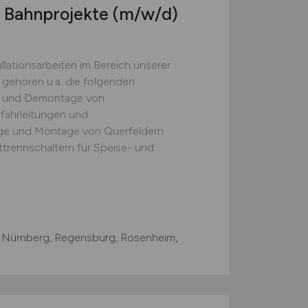
, Bahnprojekte
(m/w/d)
llationsarbeiten im Bereich unserer
 gehören u.a. die folgenden
e und Demontage von
sfahrleitungen und
ge und Montage von Querfeldern
trennschaltern für Speise- und
 Nürnberg, Regensburg, Rosenheim,