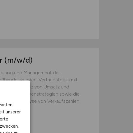
er
(m/w/d)
treuung und Management der
ßhandelskunden; Vertriebsfokus mit
tigen Steigerung von Umsatz und
 und Konditionenstrategien sowie die
ßhändler; Analyse von Verkaufszahlen
vanten
aktura)...
eit unserer
erte
kzwecken.