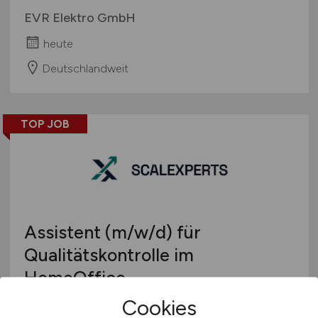
EVR Elektro GmbH
heute
Deutschlandweit
TOP JOB
Assistent
(m/w/d)
für
Qualitätskontrolle im
HomeOffice
Cookies
ScaleXperts GmbH