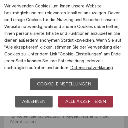
Wir verwenden Cookies, um Ihnen unsere Website
heute
bestmöglich und mit relevanten Inhalten anzuzeigen. Davon
Remote
sind einige Cookies für die Nutzung und Sicherheit unserer
Website notwendig, während andere Cookies dabei helfen,
Ihnen personalisierte Inhalte und Funktionen anzubieten. Sie
dienen außerdem anonymen Statistikzwecken. Wenn Sie auf
"Alle akzeptieren" klicken, stimmen Sie der Verwendung aller
Cookies zu. Unter dem Link "Cookie-Einstellungen" am Ende
jeder Seite können Sie Ihre Entscheidung jederzeit
nachträglich aufrufen und ändern.
Datenschutzerklärung
Key Account Manager
(m/w/d)
COOKIE-EINSTELLUNGEN
Sumi Agro
ABLEHNEN
ALLE AKZEPTIEREN
heute
Außendienst deutschlandweit, Home Office,
Allershausen