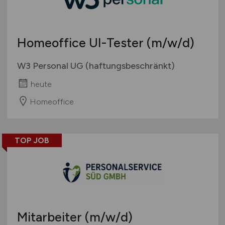
Umwelt / Natur
Schweiz
Unternehmensberatung / Wirtschaftsprüfung
Europa
Homeoffice UI-Tester
(m/w/d)
Verwaltung
International
Gewerbe allgemein
W3 Personal UG (haftungsbeschränkt)
Industrie allgemein
heute
Wirtschaft allgemein
Sonstige
Homeoffice
TOP JOB
Mitarbeiter
(m/w/d)