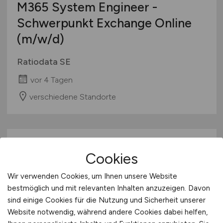
M365 System Engineer -
Schwerpunkt Exchange Online
(m/w/d)
Ratiodata SE
vor 4 Tagen
verschiedene Standorte
Cookies
Wir verwenden Cookies, um Ihnen unsere Website
bestmöglich und mit relevanten Inhalten anzuzeigen. Davon
sind einige Cookies für die Nutzung und Sicherheit unserer
Produktionsplaner
(m/w/d)
Website notwendig, während andere Cookies dabei helfen,