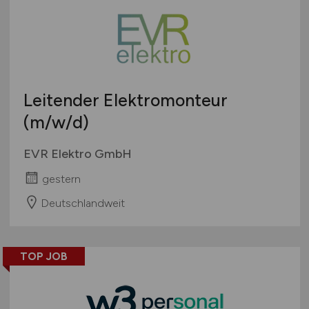
Touristik
Österreich
Umwelt / Natur
Schweiz
Unternehmensberatung / Wirtschaftsprüfung
Europa
Verwaltung
International
Leitender Elektromonteur
Gewerbe allgemein
Industrie allgemein
(m/w/d)
Wirtschaft allgemein
EVR Elektro GmbH
Sonstige
gestern
Deutschlandweit
TOP JOB