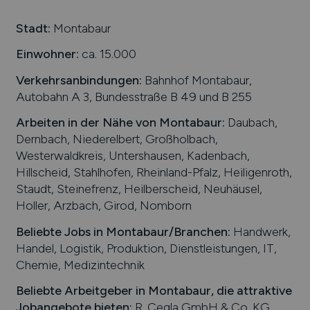
Stadt:
Montabaur
Einwohner:
ca. 15.000
Verkehrsanbindungen:
Bahnhof Montabaur,
Autobahn A 3, Bundesstraße B 49 und B 255
Arbeiten in der Nähe von
Montabaur
:
Daubach,
Dernbach, Niederelbert, Großholbach,
Westerwaldkreis, Untershausen, Kadenbach,
Hillscheid, Stahlhofen, Rheinland-Pfalz, Heiligenroth,
Staudt, Steinefrenz, Heilberscheid, Neuhäusel,
Holler, Arzbach, Girod, Nomborn
Beliebte Jobs in
Montabaur
/Branchen
:
Handwerk,
Handel, Logistik, Produktion, Dienstleistungen, IT,
Chemie, Medizintechnik
Beliebte Arbeitgeber in
Montabaur
, die attraktive
Jobangebote bieten
:
R. Cegla GmbH & Co. KG,