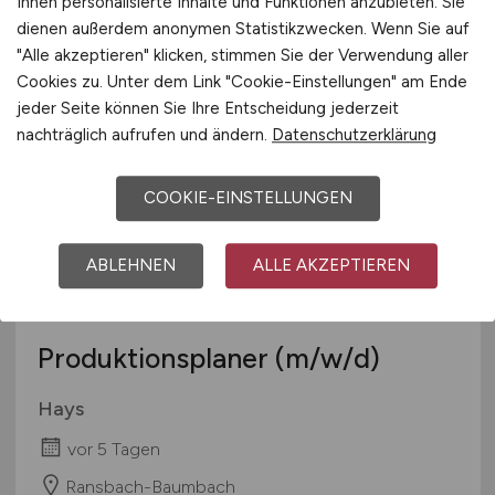
Ihnen personalisierte Inhalte und Funktionen anzubieten. Sie
Hays
dienen außerdem anonymen Statistikzwecken. Wenn Sie auf
"Alle akzeptieren" klicken, stimmen Sie der Verwendung aller
vor 5 Tagen
Cookies zu. Unter dem Link "Cookie-Einstellungen" am Ende
Ransbach-Baumbach
jeder Seite können Sie Ihre Entscheidung jederzeit
nachträglich aufrufen und ändern.
Datenschutzerklärung
COOKIE-EINSTELLUNGEN
ABLEHNEN
ALLE AKZEPTIEREN
Produktionsplaner
(m/w/d)
Hays
vor 5 Tagen
Ransbach-Baumbach