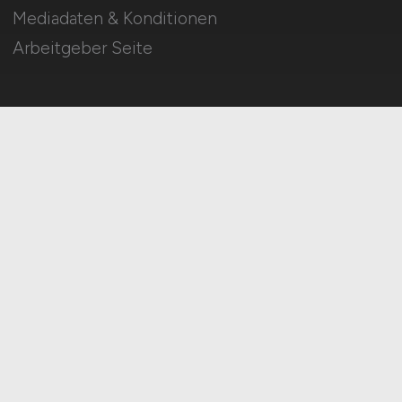
Mediadaten & Konditionen
Arbeitgeber Seite
HOME
IMPRESSUM
DATENSCHUTZ
COOKIE-EINSTELLUNGEN
AGB
BILDQUELLEN