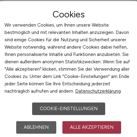
Cookies
Wir verwenden Cookies, um Ihnen unsere Website
bestmöglich und mit relevanten Inhalten anzuzeigen. Davon
sind einige Cookies für die Nutzung und Sicherheit unserer
Website notwendig, während andere Cookies dabei helfen,
Kälteanlagenbauer
(m/w/d)
Ihnen personalisierte Inhalte und Funktionen anzubieten. Sie
dienen außerdem anonymen Statistikzwecken. Wenn Sie auf
Barella Gebäude- und Energietechnik GmbH
"Alle akzeptieren" klicken, stimmen Sie der Verwendung aller
vor 3 Tagen
Cookies zu. Unter dem Link "Cookie-Einstellungen" am Ende
jeder Seite können Sie Ihre Entscheidung jederzeit
Bad Sassendorf
nachträglich aufrufen und ändern.
Datenschutzerklärung
COOKIE-EINSTELLUNGEN
ABLEHNEN
ALLE AKZEPTIEREN