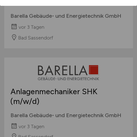
Kundendiensttechniker
(m/w/d)
Barella Gebäude- und Energietechnik GmbH
vor 3 Tagen
Bad Sassendorf
Anlagenmechaniker SHK
(m/w/d)
Barella Gebäude- und Energietechnik GmbH
vor 3 Tagen
Bad Sassendorf