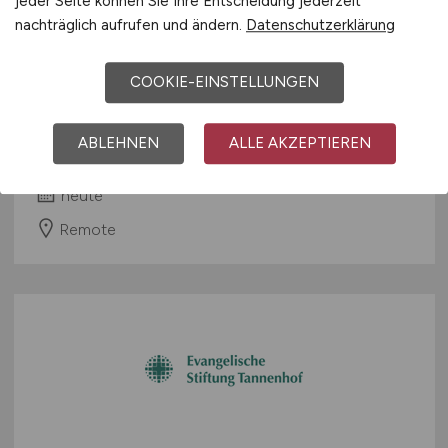
jeder Seite können Sie Ihre Entscheidung jederzeit
nachträglich aufrufen und ändern.
Datenschutzerklärung
Assistent
(m/w/d)
für
Qualitätskontrolle im
COOKIE-EINSTELLUNGEN
HomeOffice
ABLEHNEN
ALLE AKZEPTIEREN
ScaleXperts GmbH
heute
Remote