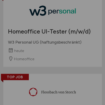
Touristik
Österreich
Umwelt / Natur
Schweiz
Unternehmensberatung / Wirtschaftsprüfung
Europa
Verwaltung
International
Homeoffice UI-Tester
(m/w/d)
Gewerbe allgemein
Industrie allgemein
W3 Personal UG (haftungsbeschränkt)
Wirtschaft allgemein
heute
Sonstige
Homeoffice
TOP JOB