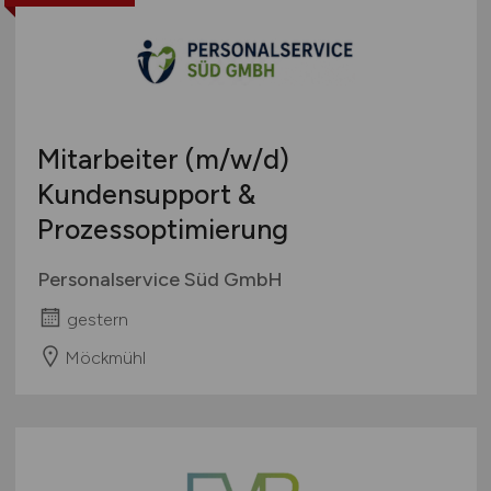
Touristik
Österreich
Umwelt / Natur
Schweiz
Unternehmensberatung / Wirtschaftsprüfung
Europa
Verwaltung
International
Mitarbeiter
(m/w/d)
Gewerbe allgemein
Industrie allgemein
Kundensupport &
Wirtschaft allgemein
Prozessoptimierung
Sonstige
Personalservice Süd GmbH
gestern
Möckmühl