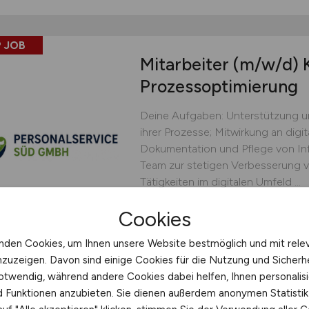
 JOB
Mitarbeiter
(m/w/d)
K
Prozessoptimierung
Deine Aufgaben: Unterstützung u
ihrer Prozesse; Mitwirkung an digi
Dokumentation und Pflege von In
Team zur stetigen Verbesserung v
Tätigkeiten im digitalen Umfeld ...
Personalservice Süd GmbH
Cookies
heute
Möckmühl
nden Cookies, um Ihnen unsere Website bestmöglich und mit rele
nzuzeigen. Davon sind einige Cookies für die Nutzung und Sicherh
otwendig, während andere Cookies dabei helfen, Ihnen personalisi
nd Funktionen anzubieten. Sie dienen außerdem anonymen Statisti
 JOB