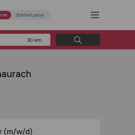
hmer
Arbeitgeber
naurach
r
(m/w/d)