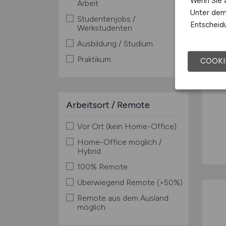
Wenn Sie a
Arbeit
Unter dem 
Studentenjobs /
Entscheidu
Werkstudenten
Ausbildung / Studium
Praktikum
COOKI
Arbeitsort / Remote
Vor Ort (kein Home-Office)
Home-Office möglich /
Hybrid
100% Remote
Überwiegend Remote (>50%)
Remote aus dem Ausland
möglich