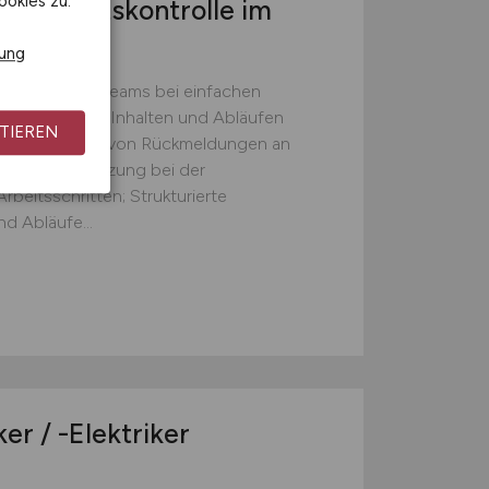
ookies zu.
 Qualitätskontrolle im
rung
zung unseres Teams bei einfachen
 Kontrolle von Inhalten und Abläufen
TIEREN
ten; Weitergabe von Rückmeldungen an
gen; Unterstützung bei der
beitsschritten; Strukturierte
d Abläufe...
r / -Elektriker