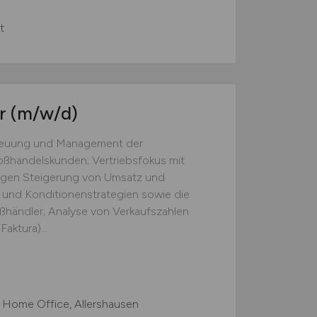
t
er
(m/w/d)
treuung und Management der
ßhandelskunden; Vertriebsfokus mit
tigen Steigerung von Umsatz und
 und Konditionenstrategien sowie die
ßhändler; Analyse von Verkaufszahlen
aktura)...
 Home Office, Allershausen