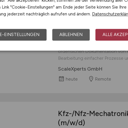
uf "Alle akzeptieren" klicken, stimmen Sie der Verwendung aller C
Assistent
(m/w/d)
für
Link "Cookie-Einstellungen" am Ende jeder Seite können Sie Ihre
HomeOffice
ng jederzeit nachträglich aufrufen und ändern.
Datenschutzerklä
Ihre Aufgaben bei uns: Unterstüt
Prüfschritten nach klarer Vorgabe;
E-EINSTELLUNGEN
ABLEHNEN
ALLE AKZEP
anhand leicht verständlicher Lis
zuständige Kolleginnen und Kolle
ordentlichen Dokumentation von Ar
Bearbeitung einfacher Prozesse un
ScaleXperts GmbH
heute
Remote
Kfz-/Nfz-Mechatronike
(m/w/d)