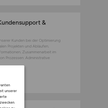
undensupport &
nserer Kunden bei der Optimierung
talen Projekten und Abläufen;
formationen; Zusammenarbeit im
on Prozessen: Administrative
vanten
eit unserer
erte
kzwecken.