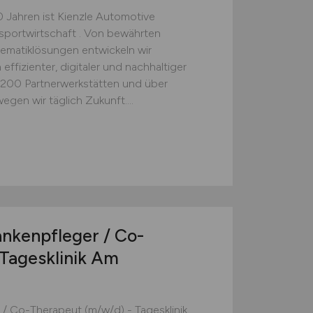
Jahren ist Kienzle Automotive
sportwirtschaft . Von bewährten
lematiklösungen entwickeln wir
ffizienter, digitaler und nachhaltiger
1.200 Partnerwerkstätten und über
en wir täglich Zukunft....
nkenpfleger / Co-
Tagesklinik Am
/ Co-Therapeut (m/w/d) - Tagesklinik