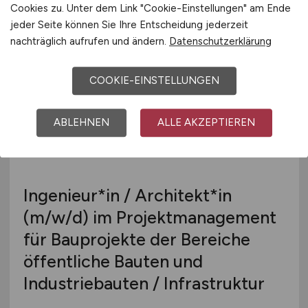
Cookies zu. Unter dem Link "Cookie-Einstellungen" am Ende
heute
jeder Seite können Sie Ihre Entscheidung jederzeit
Hannover, Hamburg, Dresden, Kiel
nachträglich aufrufen und ändern.
Datenschutzerklärung
COOKIE-EINSTELLUNGEN
ABLEHNEN
ALLE AKZEPTIEREN
Ingenieur*in / Architekt*in
(m/w/d)
im Projektmanagement
für Bauprojekte der Bereiche
öffentliche Bauten und
Industriebauten / Infrastruktur