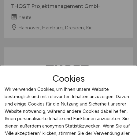
THOST Projektmanagement GmbH
heute
Hannover, Hamburg, Dresden, Kiel
Cookies
Wir verwenden Cookies, um Ihnen unsere Website
Ingenieur*in
(m/w/d)
in der
bestmöglich und mit relevanten Inhalten anzuzeigen. Davon
sind einige Cookies für die Nutzung und Sicherheit unserer
Terminplanung für Großprojekte
Website notwendig, während andere Cookies dabei helfen,
im Anlagenbau
Ihnen personalisierte Inhalte und Funktionen anzubieten. Sie
dienen außerdem anonymen Statistikzwecken. Wenn Sie auf
THOST Projektmanagement GmbH
"Alle akzeptieren" klicken, stimmen Sie der Verwendung aller