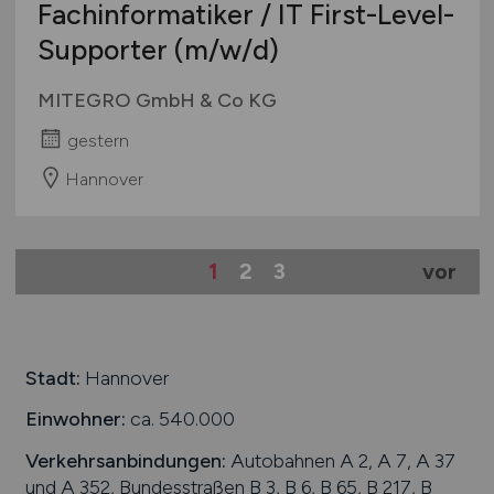
Fachinformatiker / IT First-Level-
Supporter
(m/w/d)
MITEGRO GmbH & Co KG
gestern
Hannover
1
2
3
vor
Stadt:
Hannover
Einwohner:
ca. 540.000
Verkehrsanbindungen:
Autobahnen A 2, A 7, A 37
und A 352, Bundesstraßen B 3, B 6, B 65, B 217, B