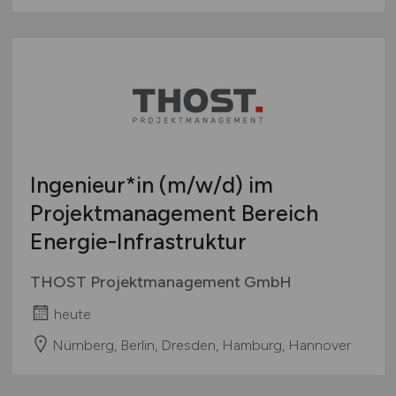
Touristik
Österreich
Umwelt / Natur
Schweiz
Unternehmensberatung / Wirtschaftsprüfung
Europa
Verwaltung
International
Gewerbe allgemein
Industrie allgemein
Wirtschaft allgemein
Ingenieur*in
(m/w/d)
im
Sonstige
Projektmanagement Bereich
Energie-Infrastruktur
THOST Projektmanagement GmbH
heute
Nürnberg, Berlin, Dresden, Hamburg, Hannover