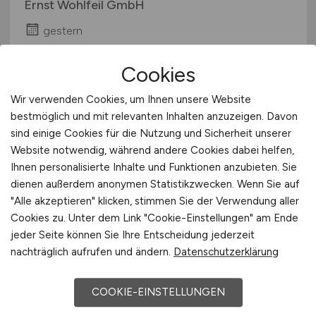
Ernst Wohlfeil GmbH
gestern
Rheinstetten
Cookies
Wir verwenden Cookies, um Ihnen unsere Website
bestmöglich und mit relevanten Inhalten anzuzeigen. Davon
sind einige Cookies für die Nutzung und Sicherheit unserer
Website notwendig, während andere Cookies dabei helfen,
Ihnen personalisierte Inhalte und Funktionen anzubieten. Sie
dienen außerdem anonymen Statistikzwecken. Wenn Sie auf
"Alle akzeptieren" klicken, stimmen Sie der Verwendung aller
Schulbegleiter / Inklusionshelfer
Cookies zu. Unter dem Link "Cookie-Einstellungen" am Ende
jeder Seite können Sie Ihre Entscheidung jederzeit
/ Pädagogische Assistenz
nachträglich aufrufen und ändern.
Datenschutzerklärung
(m/w/d)
COOKIE-EINSTELLUNGEN
Karlsruher Verein zur Förderung junger
Menschen e. V.