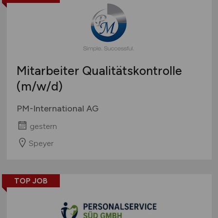
Touristik
Österreich
Umwelt / Natur
Schweiz
Unternehmensberatung / Wirtschaftsprüfung
Europa
Verwaltung
International
Mitarbeiter Qualitätskontrolle
Gewerbe allgemein
Industrie allgemein
(m/w/d)
Wirtschaft allgemein
PM-International AG
Sonstige
gestern
Speyer
TOP JOB