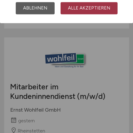
gestern
ABLEHNEN
ALLE AKZEPTIEREN
Karlsruhe
Mitarbeiter im
Kundeninnendienst
(m/w/d)
Ernst Wohlfeil GmbH
gestern
Rheinstetten