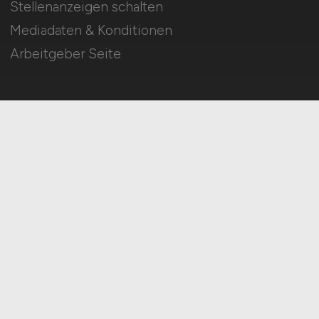
Stellenanzeigen schalten
Mediadaten & Konditionen
Arbeitgeber Seite
HOME
IMPRESSUM
DATENSCHUTZ
COOKIE-EINSTELLUNGEN
AGB