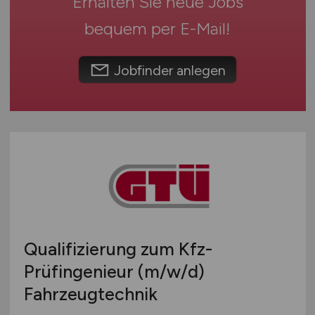
Erhalten Sie neue Jobs
Umwelt / Natur
Schweiz
bequem per
E-Mail
!
Unternehmensberatung / Wirtschaftsprüfung
Europa
Verwaltung
International
Gewerbe allgemein
Jobfinder anlegen
Industrie allgemein
Wirtschaft allgemein
Sonstige
Qualifizierung zum Kfz-
Prüfingenieur
(m/w/d)
Fahrzeugtechnik