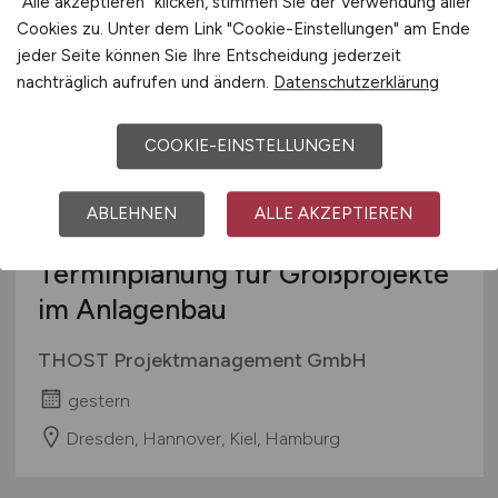
"Alle akzeptieren" klicken, stimmen Sie der Verwendung aller
Cookies zu. Unter dem Link "Cookie-Einstellungen" am Ende
jeder Seite können Sie Ihre Entscheidung jederzeit
nachträglich aufrufen und ändern.
Datenschutzerklärung
COOKIE-EINSTELLUNGEN
ABLEHNEN
ALLE AKZEPTIEREN
Ingenieur*in
(m/w/d)
in der
Terminplanung für Großprojekte
im Anlagenbau
THOST Projektmanagement GmbH
gestern
Dresden, Hannover, Kiel, Hamburg