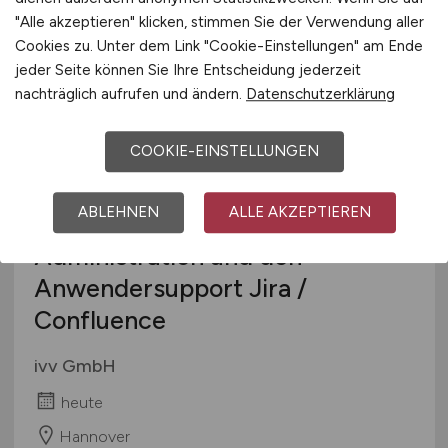
"Alle akzeptieren" klicken, stimmen Sie der Verwendung aller
Cookies zu. Unter dem Link "Cookie-Einstellungen" am Ende
jeder Seite können Sie Ihre Entscheidung jederzeit
TOP JOB
nachträglich aufrufen und ändern.
Datenschutzerklärung
COOKIE-EINSTELLUNGEN
ABLEHNEN
ALLE AKZEPTIEREN
IT-Spezialist
(m/w/d)
für die
Administration und den
Anwendersupport Jira /
Confluence
ivv GmbH
heute
Hannover