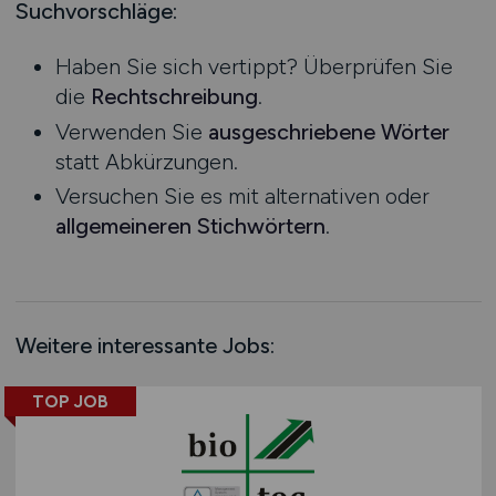
Logistik / Cargo / Transportwesen
Mecklenburg-Vorpommern
Suchvorschläge:
Management
Niedersachsen
Haben Sie sich vertippt? Überprüfen Sie
Maschinenbau / Anlagenbau
Nordrhein-Westfalen
die
Rechtschreibung
.
Medien / Kommunikation
Rheinland-Pfalz
Verwenden Sie
ausgeschriebene Wörter
Naturwissenschaften / Life Science
Saarland
statt Abkürzungen.
Öffentlicher Dienst & Verbände
Sachsen
Versuchen Sie es mit alternativen oder
Optik / Feinmechanik
Sachsen-Anhalt
allgemeineren Stichwörtern
.
Personaldienstleistungen
Schleswig-Holstein
Personalwesen
Thüringen
Technik / Ingenieurwesen
Deutschlandweit
Touristik
Österreich
Weitere interessante Jobs:
Umwelt / Natur
Schweiz
Unternehmensberatung / Wirtschaftsprüfung
Europa
TOP JOB
Verwaltung
International
Gewerbe allgemein
Industrie allgemein