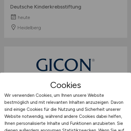
Deutsche Kinderkrebsstiftung
heute
Heidelberg
Cookies
Volljurist
(m/w/d)
Wir verwenden Cookies, um Ihnen unsere Website
bestmöglich und mit relevanten Inhalten anzuzeigen. Davon
GICON Großmann Ingenieur Consult GmbH
sind einige Cookies für die Nutzung und Sicherheit unserer
Website notwendig, während andere Cookies dabei helfen,
heute
Ihnen personalisierte Inhalte und Funktionen anzubieten. Sie
Dresden
dienen außerdem anonymen Statistikzwecken. Wenn Sie auf