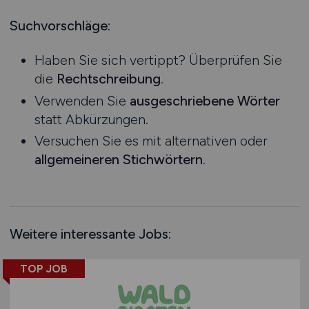
Logistik / Cargo / Transportwesen
Mecklenburg-Vorpommern
Management
Niedersachsen
Suchvorschläge:
Maschinenbau / Anlagenbau
Nordrhein-Westfalen
Haben Sie sich vertippt? Überprüfen Sie
Medien / Kommunikation
Rheinland-Pfalz
die
Rechtschreibung
.
Naturwissenschaften / Life Science
Saarland
Verwenden Sie
ausgeschriebene Wörter
Öffentlicher Dienst & Verbände
Sachsen
statt Abkürzungen.
Optik / Feinmechanik
Sachsen-Anhalt
Versuchen Sie es mit alternativen oder
Personaldienstleistungen
Schleswig-Holstein
allgemeineren Stichwörtern
.
Personalwesen
Thüringen
Technik / Ingenieurwesen
Deutschlandweit
Touristik
Österreich
Umwelt / Natur
Schweiz
Weitere interessante Jobs:
Unternehmensberatung / Wirtschaftsprüfung
Europa
Verwaltung
International
TOP JOB
Gewerbe allgemein
Industrie allgemein