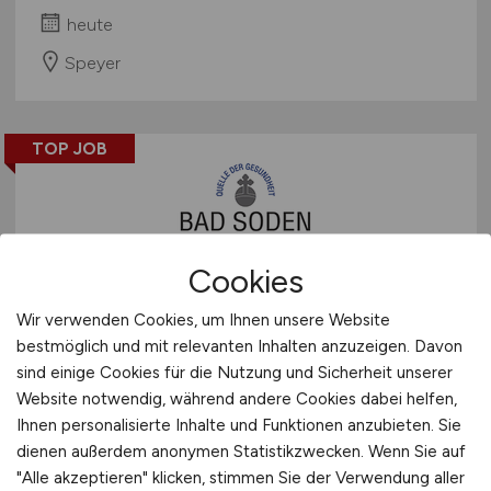
heute
Speyer
TOP JOB
Cookies
Stadtplaner / Raumplaner /
Wir verwenden Cookies, um Ihnen unsere Website
Architekt
(m/w/d)
bestmöglich und mit relevanten Inhalten anzuzeigen. Davon
sind einige Cookies für die Nutzung und Sicherheit unserer
Magistrat der Stadt Bad Soden am Taunus
Website notwendig, während andere Cookies dabei helfen,
Ihnen personalisierte Inhalte und Funktionen anzubieten. Sie
heute
dienen außerdem anonymen Statistikzwecken. Wenn Sie auf
"Alle akzeptieren" klicken, stimmen Sie der Verwendung aller
Bad Soden am Taunus