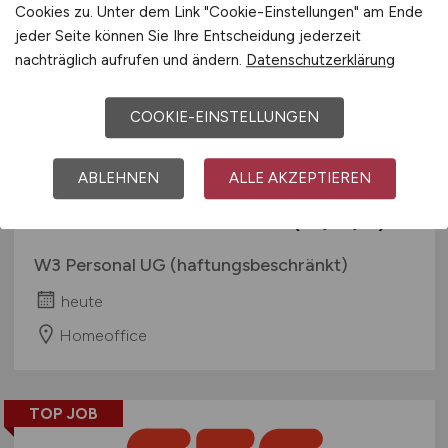
Cookies zu. Unter dem Link "Cookie-Einstellungen" am Ende
jeder Seite können Sie Ihre Entscheidung jederzeit
nachträglich aufrufen und ändern.
Datenschutzerklärung
TOP JOB
COOKIE-EINSTELLUNGEN
ABLEHNEN
ALLE AKZEPTIEREN
Homeoffice UI-Tester
(m/w/d)
W3 Personal UG (haftungsbeschränkt)
heute
Homeoffice
TOP JOB