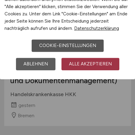
"Alle akzeptieren" klicken, stimmen Sie der Verwendung aller
Cookies zu. Unter dem Link "Cookie-Einstellungen" am Ende
TOP JOB
jeder Seite können Sie Ihre Entscheidung jederzeit
nachträglich aufrufen und ändern.
Datenschutzerklärung
COOKIE-EINSTELLUNGEN
Spezialist
(m/w/d)
Process
ABLEHNEN
ALLE AKZEPTIEREN
Intelligence (Schwerpunkt Input-
und Dokumentenmanagement)
Handelskrankenkasse HKK
gestern
Bremen