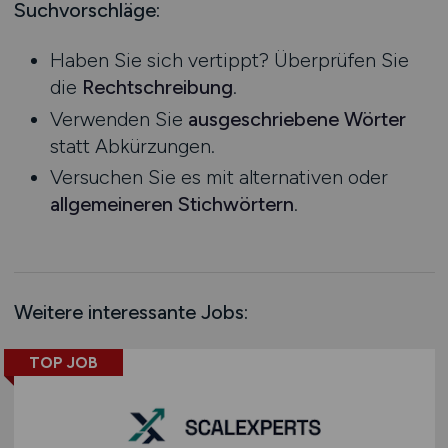
Logistik / Cargo / Transportwesen
Mecklenburg-Vorpommern
Suchvorschläge:
Management
Niedersachsen
Haben Sie sich vertippt? Überprüfen Sie
Maschinenbau / Anlagenbau
Nordrhein-Westfalen
die
Rechtschreibung
.
Medien / Kommunikation
Rheinland-Pfalz
Verwenden Sie
ausgeschriebene Wörter
Naturwissenschaften / Life Science
Saarland
statt Abkürzungen.
Öffentlicher Dienst & Verbände
Sachsen
Versuchen Sie es mit alternativen oder
Optik / Feinmechanik
Sachsen-Anhalt
allgemeineren Stichwörtern
.
Personaldienstleistungen
Schleswig-Holstein
Personalwesen
Thüringen
Technik / Ingenieurwesen
Deutschlandweit
Touristik
Österreich
Weitere interessante Jobs:
Umwelt / Natur
Schweiz
Unternehmensberatung / Wirtschaftsprüfung
Europa
TOP JOB
Verwaltung
International
Gewerbe allgemein
Industrie allgemein