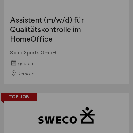
Wirtschaft allgemein
Sonstige
Assistent
(m/w/d)
für
Qualitätskontrolle im
HomeOffice
ScaleXperts GmbH
gestern
Remote
TOP JOB