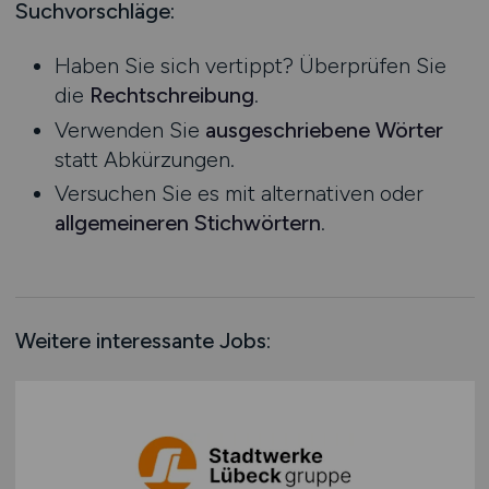
Logistik / Cargo / Transportwesen
Mecklenburg-Vorpommern
Suchvorschläge:
Management
Niedersachsen
Haben Sie sich vertippt? Überprüfen Sie
Maschinenbau / Anlagenbau
Nordrhein-Westfalen
die
Rechtschreibung
.
Medien / Kommunikation
Rheinland-Pfalz
Verwenden Sie
ausgeschriebene Wörter
Naturwissenschaften / Life Science
Saarland
statt Abkürzungen.
Öffentlicher Dienst & Verbände
Sachsen
Versuchen Sie es mit alternativen oder
Optik / Feinmechanik
Sachsen-Anhalt
allgemeineren Stichwörtern
.
Personaldienstleistungen
Schleswig-Holstein
Personalwesen
Thüringen
Technik / Ingenieurwesen
Deutschlandweit
Touristik
Österreich
Weitere interessante Jobs:
Umwelt / Natur
Schweiz
Unternehmensberatung / Wirtschaftsprüfung
Europa
Verwaltung
International
Gewerbe allgemein
Industrie allgemein