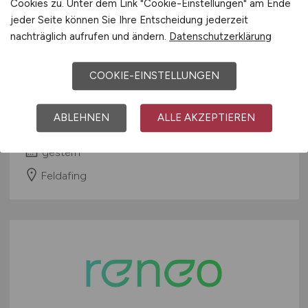
Cookies zu. Unter dem Link "Cookie-Einstellungen" am Ende
jeder Seite können Sie Ihre Entscheidung jederzeit
nachträglich aufrufen und ändern.
Datenschutzerklärung
Mitarbeiter/in
(m/w/d)
für die
COOKIE-EINSTELLUNGEN
Finanzverwaltung
ABLEHNEN
ALLE AKZEPTIEREN
Gemeinde Feldafing
gestern
Feldafing