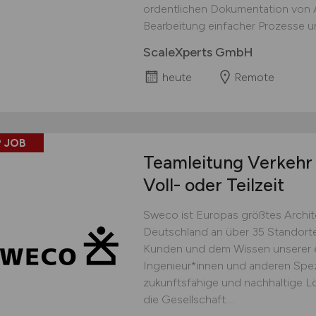
ordentlichen Dokumentation von Ar
Bearbeitung einfacher Prozesse un
ScaleXperts GmbH
heute
Remote
 JOB
Teamleitung Verkehr
Voll- oder Teilzeit
Sweco ist Europas größtes Archite
Deutschland an über 35 Standort
Kunden und dem Wissen unserer eu
Ingenieur*innen und anderen Spezi
zukunftsfähige und nachhaltige 
die Gesellschaft....