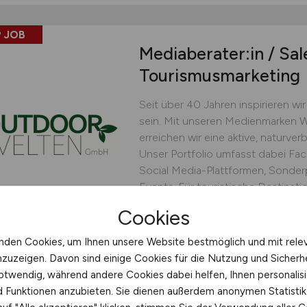
 JOB
Mediaberater:in / Sa
Tourismusmarketing
Seit über 40 Jahren inspirieren w
sein. Mit unseren Medienmarken
erreichen wir eine aktive, naturve
Unser Portfolio umfasst dabei Fa
Social Media-Plattformen, Sonder
Events. Für touristische Destinat
Cookies
OutdoorWelten GmbH
heute
Bonn
nden Cookies, um Ihnen unsere Website bestmöglich und mit rele
nzuzeigen. Davon sind einige Cookies für die Nutzung und Sicherh
otwendig, während andere Cookies dabei helfen, Ihnen personalisi
nd Funktionen anzubieten. Sie dienen außerdem anonymen Statisti