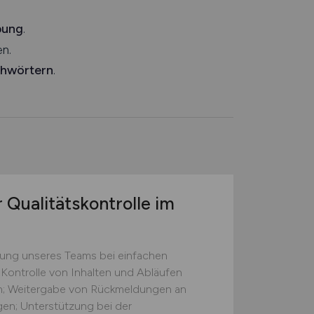
bung
.
n.
chwörtern
.
 Qualitätskontrolle im
zung unseres Teams bei einfachen
 Kontrolle von Inhalten und Abläufen
ten; Weitergabe von Rückmeldungen an
gen; Unterstützung bei der