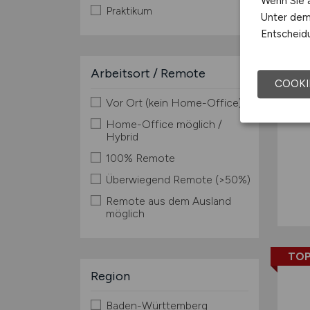
Wenn Sie a
Praktikum
Unter dem 
Entscheidu
Arbeitsort / Remote
COOKI
Vor Ort (kein Home-Office)
Home-Office möglich /
Hybrid
100% Remote
Überwiegend Remote (>50%)
Remote aus dem Ausland
möglich
TOP
Region
Baden-Württemberg