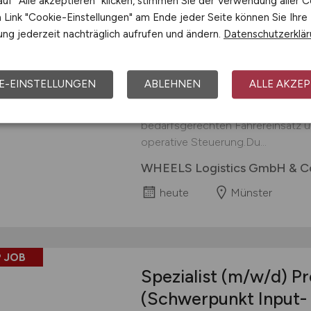
uf "Alle akzeptieren" klicken, stimmen Sie der Verwendung aller C
Teamleader Fleetm
Link "Cookie-Einstellungen" am Ende jeder Seite können Sie Ihre
ng jederzeit nachträglich aufrufen und ändern.
Datenschutzerklä
Herausforderungen, die du anpack
Fleetmanager fachlich und diszipli
Mitarbeitenden weiter und stellst 
E-EINSTELLUNGEN
ABLEHNEN
ALLE AKZEP
Fahrer sicher.Du verantwortest die
Auftragsabwicklung mit unserer ei
bedarfsgerechten Fahrereinsatz un
operative Steuerung.Du...
WHEELS Logistics GmbH & C
heute
Münster
 JOB
Spezialist
(m/w/d)
Pr
(Schwerpunkt Input-