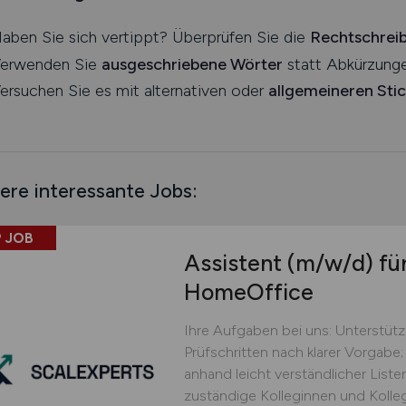
aben Sie sich vertippt? Überprüfen Sie die
Rechtschrei
erwenden Sie
ausgeschriebene Wörter
statt Abkürzunge
ersuchen Sie es mit alternativen oder
allgemeineren Sti
ere interessante Jobs:
 JOB
Assistent
(m/w/d)
für
HomeOffice
Ihre Aufgaben bei uns: Unterstüt
Prüfschritten nach klarer Vorgabe;
anhand leicht verständlicher Lis
zuständige Kolleginnen und Kolle