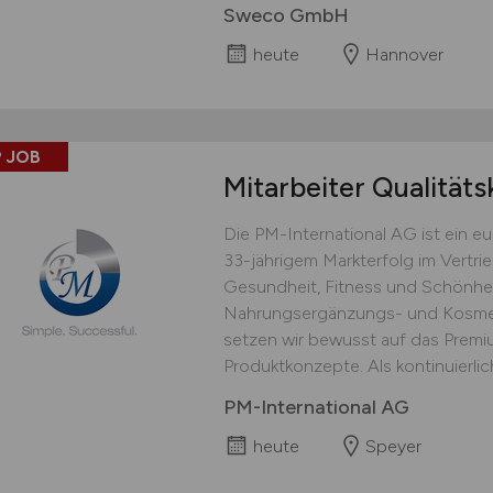
Sweco GmbH
heute
Hannover
 JOB
Mitarbeiter Qualitäts
Die PM-International AG ist ein 
33-jährigem Markterfolg im Vertri
Gesundheit, Fitness und Schönhei
Nahrungsergänzungs- und Kosmet
setzen wir bewusst auf das Prem
Produktkonzepte. Als kontinuierlich
PM-International AG
heute
Speyer