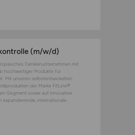
kontrolle
(m/w/d)
europäisches Familienunternehmen mit
eb hochwertiger Produkte für
t. Mit unseren selbstentwickelten
ikprodukten der Marke FitLine®
ium-Segment sowie auf innovative
 expandierende, internationale...