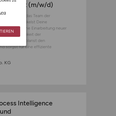
ookies zu.
anagement
(m/w/d)
rung
st: Du führst das Team der
narisch, entwickelst Deine
eine erfolgreiche Einarbeitung neuer
TIEREN
 Wirtschaftlichkeit der
genen Flotte, planst den
d sorgst für eine effiziente
o. KG
ocess Intelligence
 und