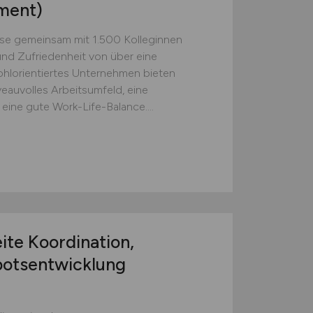
ment)
sse gemeinsam mit 1.500 Kolleginnen
und Zufriedenheit von über eine
ohlorientiertes Unternehmen bieten
veauvolles Arbeitsumfeld, eine
ine gute Work-Life-Balance....
ite Koordination,
botsentwicklung