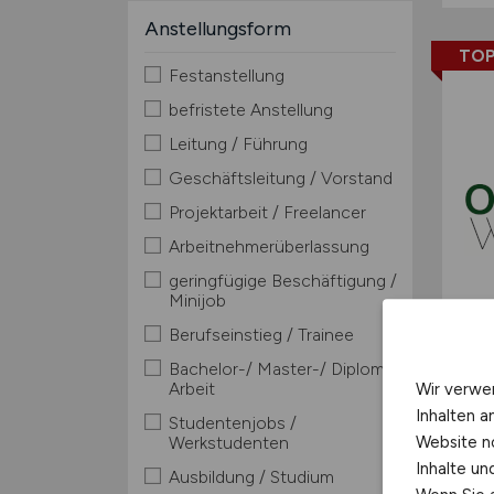
Anstellungsform
TOP
Festanstellung
befristete Anstellung
Leitung / Führung
Geschäftsleitung / Vorstand
Projektarbeit / Freelancer
Arbeitnehmerüberlassung
geringfügige Beschäftigung /
Minijob
Berufseinstieg / Trainee
Bachelor-/ Master-/ Diplom-
Arbeit
Wir verwe
Inhalten a
Studentenjobs /
Website n
Werkstudenten
Inhalte u
Ausbildung / Studium