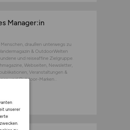
les Manager:in
ir Menschen, draußen unterwegs zu
 Wandermagazin & OutdoorWelten
rbundene und reiseaffine Zielgruppe.
chmagazine, Webseiten, Newsletter,
publikationen, Veranstaltungen &
ionen und Outdoor-Marken...
vanten
eit unserer
erte
kzwecken.