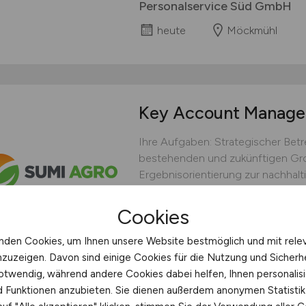
Personalservice Süd GmbH
heute
Möckmühl
Key Account Manag
Ihre Aufgaben: Strategischer Be
bestehenden und zukünftigen Gro
Ergebnisorientierung zur nachhal
Marktanteil; Umsetzung von Preis-
Analyse von Verkaufs-KPI´s je Gro
Cookies
(Produkt / Menge / Preis / Netto / F
nden Cookies, um Ihnen unsere Website bestmöglich und mit rele
Sumi Agro
nzuzeigen. Davon sind einige Cookies für die Nutzung und Sicherh
heute
otwendig, während andere Cookies dabei helfen, Ihnen personalisi
nd Funktionen anzubieten. Sie dienen außerdem anonymen Statisti
Außendienst deutschlandweit,