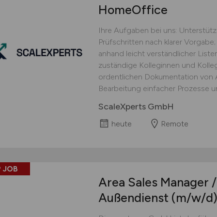
HomeOffice
Ihre Aufgaben bei uns: Unterstüt
Prüfschritten nach klarer Vorgabe;
anhand leicht verständlicher Lis
zuständige Kolleginnen und Kolle
ordentlichen Dokumentation von Ar
Bearbeitung einfacher Prozesse un
ScaleXperts GmbH
heute
Remote
 JOB
Area Sales Manager /
Außendienst
(m/w/d