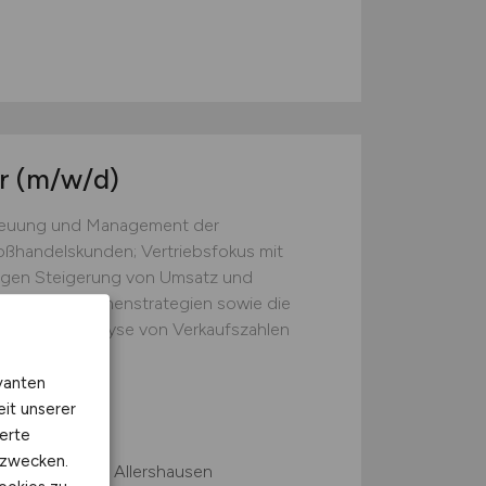
er
(m/w/d)
treuung und Management der
ßhandelskunden; Vertriebsfokus mit
tigen Steigerung von Umsatz und
 und Konditionenstrategien sowie die
ßhändler; Analyse von Verkaufszahlen
aktura)...
vanten
eit unserer
erte
kzwecken.
 Home Office, Allershausen