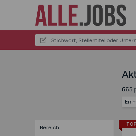
Akt
665 p
Emm
TOP
Bereich