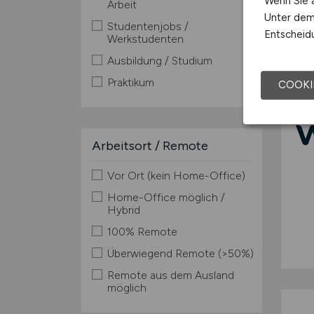
Wenn Sie a
Arbeit
Unter dem 
Studentenjobs /
Entscheidu
Werkstudenten
TOP
Ausbildung / Studium
Praktikum
COOKI
Arbeitsort / Remote
Vor Ort (kein Home-Office)
Home-Office möglich /
Hybrid
100% Remote
Überwiegend Remote (>50%)
Remote aus dem Ausland
möglich