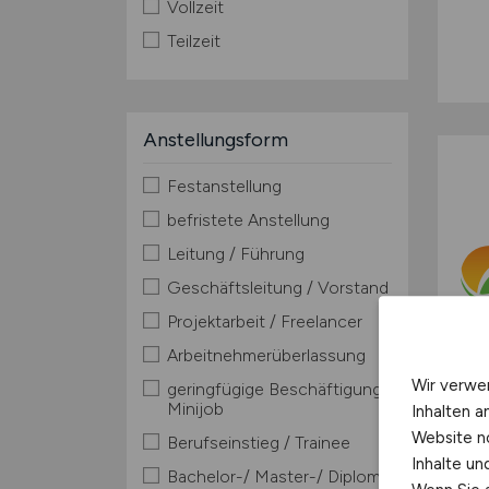
Vollzeit
Teilzeit
Anstellungsform
Festanstellung
befristete Anstellung
Leitung / Führung
Geschäftsleitung / Vorstand
Projektarbeit / Freelancer
Arbeitnehmerüberlassung
Wir verwe
geringfügige Beschäftigung /
Minijob
Inhalten a
Website n
Berufseinstieg / Trainee
Inhalte u
Bachelor-/ Master-/ Diplom-