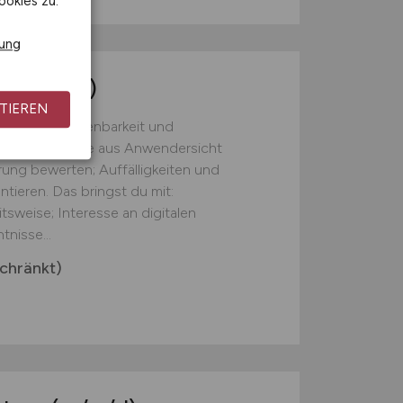
ookies zu.
rung
r
(m/w/d)
TIEREN
chen auf Bedienbarkeit und
onen und Abläufe aus Anwendersicht
ung bewerten; Auffälligkeiten und
ieren. Das bringst du mit:
tsweise; Interesse an digitalen
nisse...
chränkt)