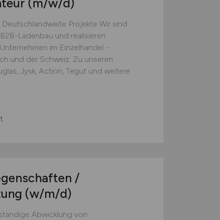
nteur
(m/w/d)
 Deutschlandweite Projekte Wir sind
B2B-Ladenbau und realisieren
e Unternehmen im Einzelhandel -
ich und der Schweiz. Zu unseren
las, Jysk, Action, Tegut und weitere
t
egenschaften /
tung
(w/m/d)
nständige Abwicklung von