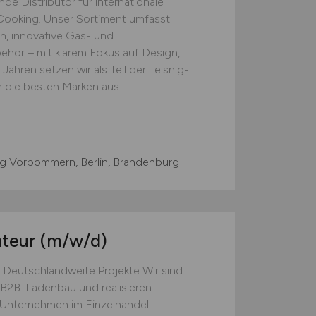
e Distributor für internationale
ooking. Unser Sortiment umfasst
, innovative Gas- und
behör – mit klarem Fokus auf Design,
 Jahren setzen wir als Teil der Telsnig-
 die besten Marken aus...
g Vorpommern, Berlin, Brandenburg
nteur
(m/w/d)
 Deutschlandweite Projekte Wir sind
B2B-Ladenbau und realisieren
e Unternehmen im Einzelhandel -