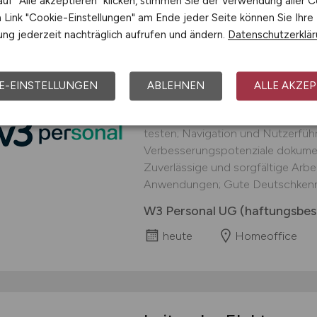
uf "Alle akzeptieren" klicken, stimmen Sie der Verwendung aller C
Link "Cookie-Einstellungen" am Ende jeder Seite können Sie Ihre
ng jederzeit nachträglich aufrufen und ändern.
Datenschutzerklä
 JOB
Homeoffice UI-Teste
E-EINSTELLUNGEN
ABLEHNEN
ALLE AKZEP
Deine Aufgaben: Benutzeroberflä
Übersichtlichkeit prüfen; Funkti
testen; Navigation und Nutzerführ
Verbesserungspotenziale dokument
Zuverlässige und sorgfältige Arbei
Anwendungen; Gute Deutschkennt
W3 Personal UG (haftungsbes
heute
Homeoffice