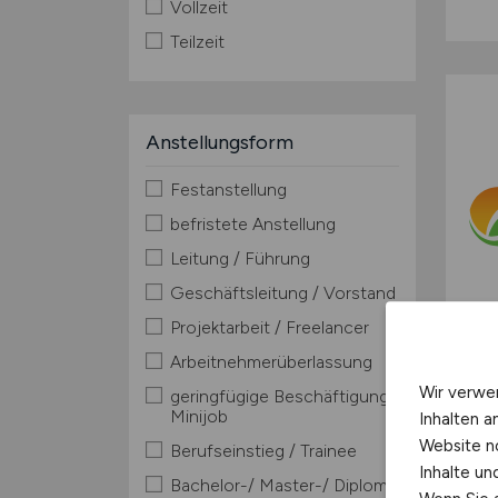
Vollzeit
Teilzeit
Anstellungsform
Festanstellung
befristete Anstellung
Leitung / Führung
Geschäftsleitung / Vorstand
Projektarbeit / Freelancer
Arbeitnehmerüberlassung
Wir verwe
geringfügige Beschäftigung /
Minijob
Inhalten a
Website n
Berufseinstieg / Trainee
Inhalte u
Bachelor-/ Master-/ Diplom-