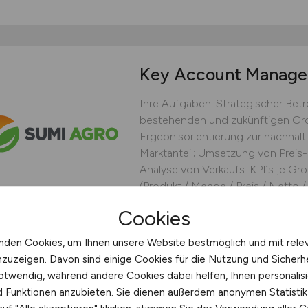
Key Account Manag
Ihre Aufgaben: Strategischer Be
bestehenden und zukünftigen Gro
Ergebnisorientierung zur nachhal
Marktanteil; Umsetzung von Preis-
Analyse von Verkaufs-KPI´s je Gro
(Produkt / Menge / Preis / Netto / F
Sumi Agro
Cookies
heute
nden Cookies, um Ihnen unsere Website bestmöglich und mit rele
nzuzeigen. Davon sind einige Cookies für die Nutzung und Sicherh
Außendienst deutschlandweit,
otwendig, während andere Cookies dabei helfen, Ihnen personalisi
nd Funktionen anzubieten. Sie dienen außerdem anonymen Statisti