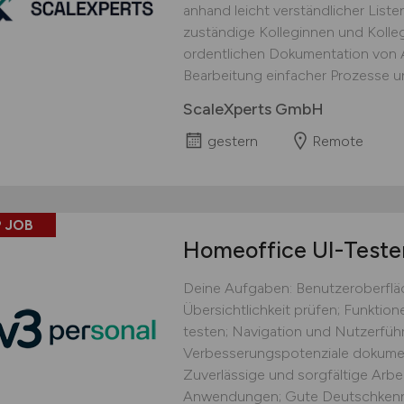
anhand leicht verständlicher Lis
zuständige Kolleginnen und Kolle
ordentlichen Dokumentation von Ar
Bearbeitung einfacher Prozesse un
ScaleXperts GmbH
gestern
Remote
 JOB
Homeoffice UI-Teste
Deine Aufgaben: Benutzeroberflä
Übersichtlichkeit prüfen; Funkti
testen; Navigation und Nutzerführ
Verbesserungspotenziale dokument
Zuverlässige und sorgfältige Arbei
Anwendungen; Gute Deutschkennt