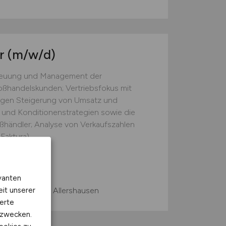
er
(m/w/d)
treuung und Management der
ßhandelskunden; Vertriebsfokus mit
tigen Steigerung von Umsatz und
 und Konditionenstrategien sowie die
ßhändler; Analyse von Verkaufszahlen
aktura)...
vanten
eit unserer
 Home Office, Allershausen
erte
kzwecken.