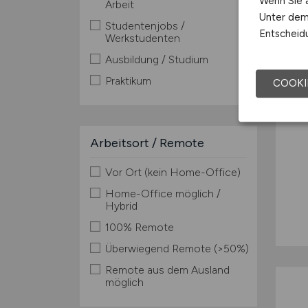
Wenn Sie a
Arbeit
TOP
Unter dem 
Studentenjobs /
Entscheidu
Werkstudenten
Ausbildung / Studium
Praktikum
COOKI
Arbeitsort / Remote
Vor Ort (kein Home-Office)
Home-Office möglich /
Hybrid
100% Remote
Überwiegend Remote (>50%)
Remote aus dem Ausland
möglich