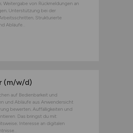
ten; Weitergabe von Rückmeldungen an
gen; Unterstützung bei der
beitsschritten; Strukturierte
d Abläufe...
r
(m/w/d)
chen auf Bedienbarkeit und
onen und Abläufe aus Anwendersicht
ung bewerten; Auffälligkeiten und
ieren. Das bringst du mit:
tsweise; Interesse an digitalen
nisse...