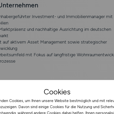
 Unternehmen
 inhabergeführter Investment- und Immobilienmanager mit
lien
 Marktpräsenz und nachhaltige Ausrichtung im deutschen
arkt
 auf aktivem Asset Management sowie strategischer
wicklung
beitsumfeld mit Fokus auf langfristige Wohnraumentwic
Prozesse
he Betreuung von Wohnimmobilien im eigenen Bestand
Cookies
tner für Mieter, Eigentümer und Eigentümervertreter
g des Forderungsmanagements inkl. Mahnwesen und fristl
nden Cookies, um Ihnen unsere Website bestmöglich und mit rele
n
nzuzeigen. Davon sind einige Cookies für die Nutzung und Sicherh
nd Überwachung von externen Dienstleistern
otwendig, während andere Cookies dabei helfen, Ihnen personalisi