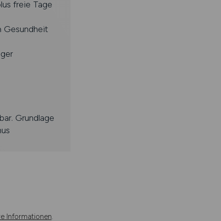
lus freie Tage
h Gesundheit
nger
lbar. Grundlage
nus
re Informationen
.