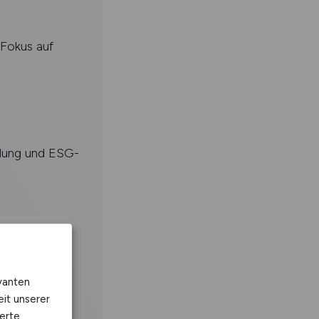
 Fokus auf
klung und ESG-
oser
vanten
eit unserer
erte