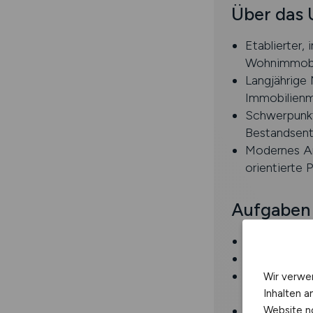
Über das
Etablierter,
Wohnimmobi
Langjährige
Immobilienm
Schwerpunkt
Bestandsent
Modernes Ar
orientierte 
Aufgaben
Kaufmännisc
Ansprechpar
Durchführun
Wir verwe
Kündigunge
Inhalten a
Steuerung u
Website n