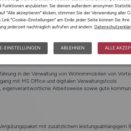
nd Funktionen anzubieten. Sie dienen außerdem anonymen Statisti
lung, -kontrolle und Reporting
uf "Alle akzeptieren" klicken, stimmen Sie der Verwendung aller C
von Nebenkostenabrechnungen
Link "Cookie-Einstellungen" am Ende jeder Seite können Sie Ihre
 Freigabe von Eingangsrechnungen
ng jederzeit nachträglich aufrufen und ändern.
Datenschutzerklä
eit mit internen Abteilungen wie Asset Management un
E-EINSTELLUNGEN
ABLEHNEN
ALLE AKZEP
ene kaufmännische Ausbildung im Immobilienumfeld oder
fahrung in der Verwaltung von Wohnimmobilien von Vortei
gang mit MS Office und digitalen Verwaltungstools
te, eigenverantwortliche Arbeitsweise sowie gute kommun
 Vergütungspaket mit zusätzlichem leistungsabhängigem 