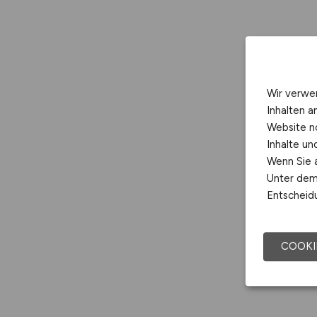
Wir verwe
Inhalten a
Website n
Inhalte u
Wenn Sie a
Unter dem 
Entscheidu
COOKI