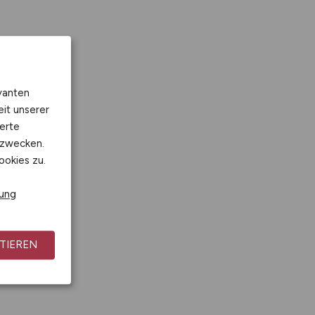
vanten
eit unserer
erte
kzwecken.
ookies zu.
rung
TIEREN